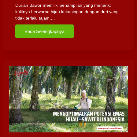
Durian Bawor memiliki penampilan yang menarik:
kulitnya berwarna hijau kekuningan dengan duri yang
tidak terlalu tajam,…
Baca Selengkapnya