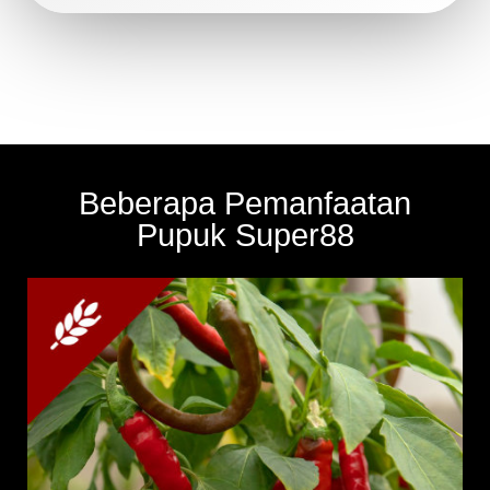
Beberapa Pemanfaatan
Pupuk Super88