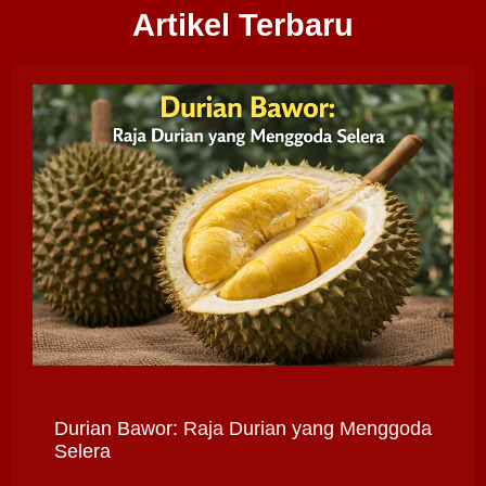
Artikel Terbaru
Durian Bawor: Raja Durian yang Menggoda
Selera