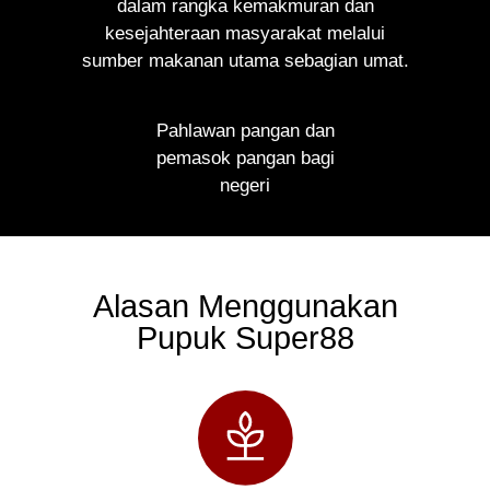
dalam rangka kemakmuran dan
kesejahteraan masyarakat melalui
sumber makanan utama sebagian umat.
Pahlawan pangan dan
pemasok pangan bagi
negeri
Alasan Menggunakan
Pupuk Super88